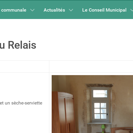
e communale
Actualités
Le Conseil Municipal
u Relais
t un sèche-serviette