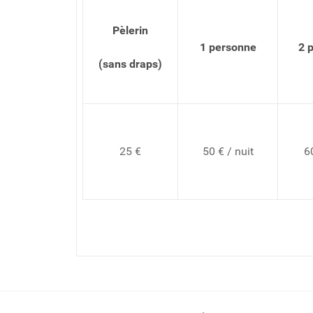
Pèlerin
1 personne
2 
(sans draps)
25 €
50 € / nuit
60