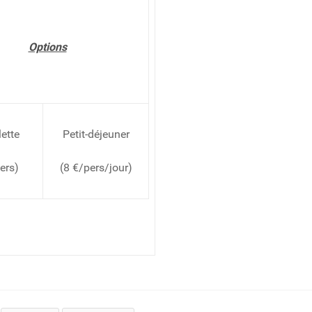
Options
lette
Petit-déjeuner
ers)
(8 €/pers/jour)