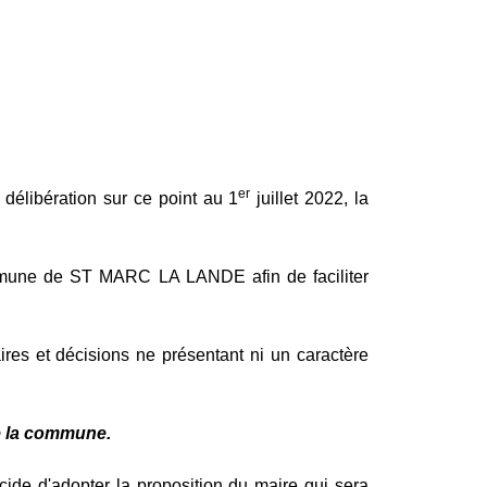
er
 délibération sur ce point au 1
juillet 2022, la
commune de ST MARC LA LANDE afin de faciliter
ires et décisions ne présentant ni un caractère
de la commune.
écide d'adopter
la proposition du maire qui sera