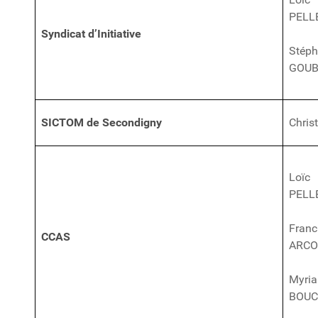
PELL
Syndicat d’Initiative
Stép
GOUB
SICTOM de Secondigny
Chris
Loïc
PELL
Franc
CCAS
ARCO
Myri
BOUC