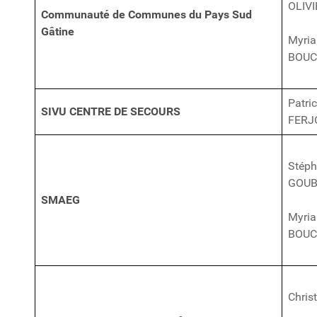
OLIVI
Communauté de Communes du Pays Sud
Gâtine
Myri
BOUC
Patri
SIVU CENTRE DE SECOURS
FERJ
Stép
GOUB
SMAEG
Myri
BOUC
Chris