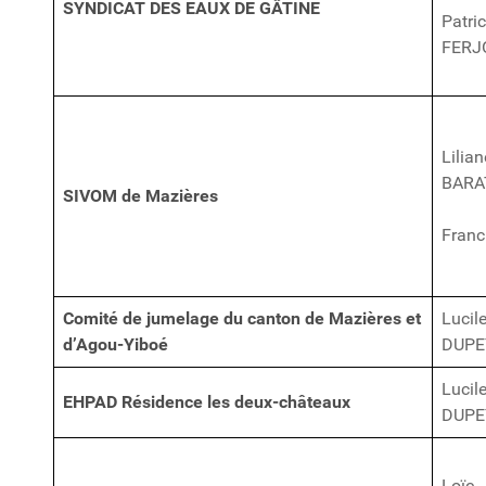
SYNDICAT DES EAUX DE GÂTINE
Patri
FERJ
Lilian
BARA
SIVOM de Mazières
Fran
Comité de jumelage du canton de Mazières et
Lucil
d’Agou-Yiboé
DUPE
Lucil
EHPAD Résidence les deux-châteaux
DUPE
Loïc