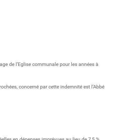
nnage de l’Eglise communale pour les années à
prochées, concerné par cette indemnité est l’Abbé
réelles en dépenses imprévues au lieu de 7,5 %