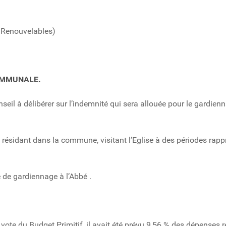
s Renouvelables)
COMMUNALE.
seil à délibérer sur l’indemnité qui sera allouée pour le gardie
on résidant dans la commune, visitant l’Eglise à des périodes rap
é de gardiennage à l’Abbé .
 vote du Budget Primitif, il avait été prévu 9,56 % des dépenses 